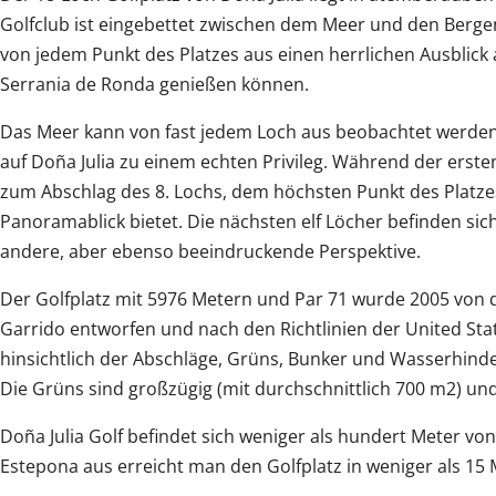
Golfclub ist eingebettet zwischen dem Meer und den Berge
von jedem Punkt des Platzes aus einen herrlichen Ausblick 
Serrania de Ronda genießen können.
Das Meer kann von fast jedem Loch aus beobachtet werden.
auf Doña Julia zu einem echten Privileg. Während der erste
zum Abschlag des 8. Lochs, dem höchsten Punkt des Platze
Panoramablick bietet. Die nächsten elf Löcher befinden si
andere, aber ebenso beeindruckende Perspektive.
Der Golfplatz mit 5976 Metern und Par 71 wurde 2005 von 
Garrido entworfen und nach den Richtlinien der United Sta
hinsichtlich der Abschläge, Grüns, Bunker und Wasserhind
Die Grüns sind großzügig (mit durchschnittlich 700 m2) und 
Doña Julia Golf befindet sich weniger als hundert Meter vo
Estepona aus erreicht man den Golfplatz in weniger als 1