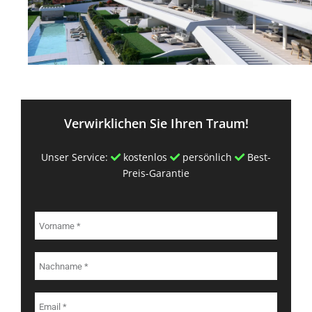
Verwirklichen Sie Ihren Traum!
Unser Service:
kostenlos
persönlich
Best-
Preis-Garantie