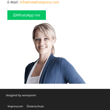
E-Mail:
info@newEstepona.com
WhatsApp me
designed by wavepoint
Impressum
Datenschutz