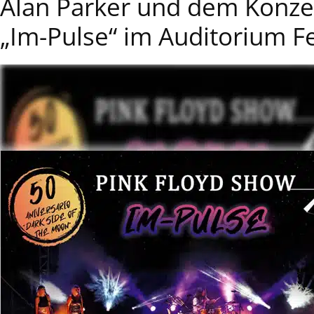
Alan Parker und dem Konze
„Im-Pulse“ im Auditorium Fe