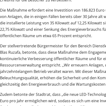
Erlebnis für die Besucher zu verbessern.
Die Maßnahme erfordert eine Investition von 186.823 Euro
von Anlagen, die in einigen Fällen bereits über 30 Jahre al
die installierte Leistung von 35 Kilowatt auf 12,25 Kilowatt
22,75 Kilowatt und einer Senkung des Energieverbrauchs fü
öffentlichen Räume um etwa 65 Prozent entspricht.
Der stellvertretende Bürgermeister für den Bereich Dienstl
Blas Ruzafa, betonte, dass diese Maßnahme dem Engagemen
kontinuierliche Verbesserung öffentlicher Räume und für e
Ressourcenverwaltung entspricht. „Wir erneuern Anlagen, di
jahrzehntelangem Betrieb veraltet waren. Mit dieser Maßn
Beleuchtungsqualität, erhöhen die Sicherheit und den Kom
gleichzeitig den Energieverbrauch und die Wartungskosten e
Zudem betonte der Stadtrat, dass „die neue LED-Technolo
Euro pro Jahr ermöglichen wird, sodass es sich um eine Inves