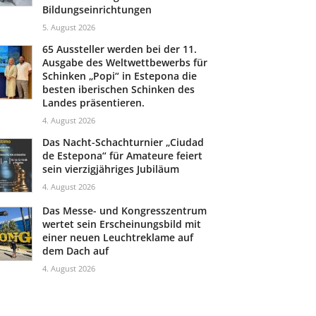
Bildungseinrichtungen
5. August 2026
65 Aussteller werden bei der 11.
Ausgabe des Weltwettbewerbs für
Schinken „Popi“ in Estepona die
besten iberischen Schinken des
Landes präsentieren.
4. August 2026
Das Nacht-Schachturnier „Ciudad
de Estepona“ für Amateure feiert
sein vierzigjähriges Jubiläum
4. August 2026
Das Messe- und Kongresszentrum
wertet sein Erscheinungsbild mit
einer neuen Leuchtreklame auf
dem Dach auf
4. August 2026