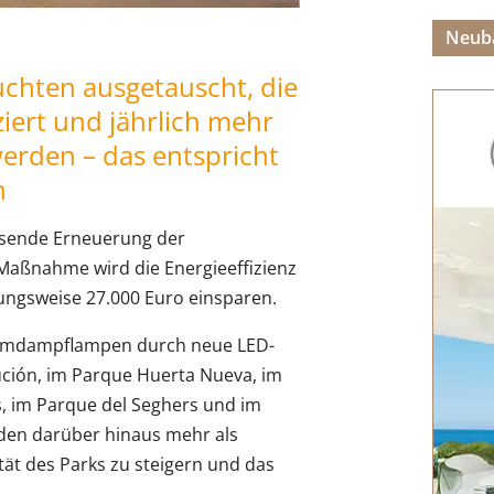
Neub
hten ausgetauscht, die
ziert und jährlich mehr
werden – das entspricht
n
ssende Erneuerung der
 Maßnahme wird die Energieeffizienz
ungsweise 27.000 Euro einsparen.
riumdampflampen durch neue LED-
ción, im Parque Huerta Nueva, im
, im Parque del Seghers und im
den darüber hinaus mehr als
ität des Parks zu steigern und das